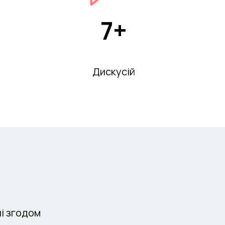
7+
Дискусій
лі згодом