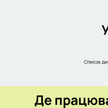
Список дис
Де працюва