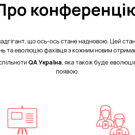
Про конференці
 надгігант, що ось-ось стане надновою. Цей ст
нь та еволюцію фахівця з кожним новим отрим
 спільноти
QA Україна
, яка також буде еволюці
появою.