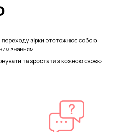
ю
ан переходу зірки ототожнює собою
аним знанням.
онувати та зростати з кожною своєю