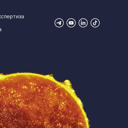
кспертиза
а