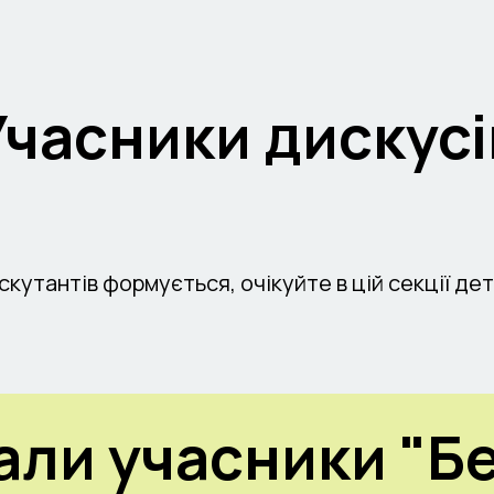
Учасники дискусі
кутантів формується, очікуйте в цій секції де
ли учасники "Б