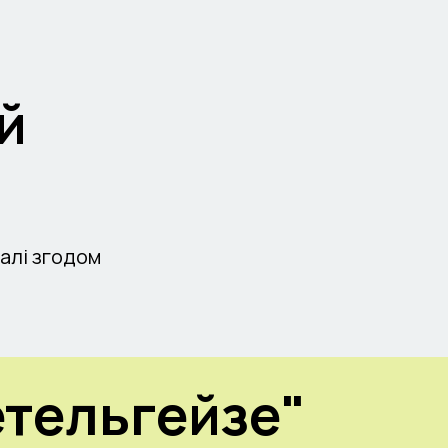
й
талі згодом
етельгейзе"