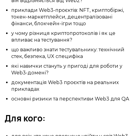
він відрізняється від Web2?
приклади Web3-проєктів: NFT, криптобіржі,
токен-маркетплейси, децентралізовані
фінанси, блокчейн-ігри тощо
у чому різниця криптопротоколів і як це
впливає на тестування?
що важливо знати тестувальнику: технічний
стек, безпека, UX специфіка
які навички стануть у пригоді для роботи у
Web3-домені?
документація Web3 проєктів на реальних
прикладах
основні ризики та перспективи Web3 для QA
Для кого: