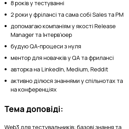
8 років у тестуванні
2 роки у фрілансі та сама собі Sales та PM
допомагаю компаніям у якості Release
Manager та Інтерв'юер
будую QA-процеси з нуля
ментор для новачків у QA та фрилансі
авторка на LinkedIn, Medium, Reddit
активно ділюся знаннями у спільнотах та
на конференціях
Тема доповіді:
Web3 для тестувальників: базові знання та