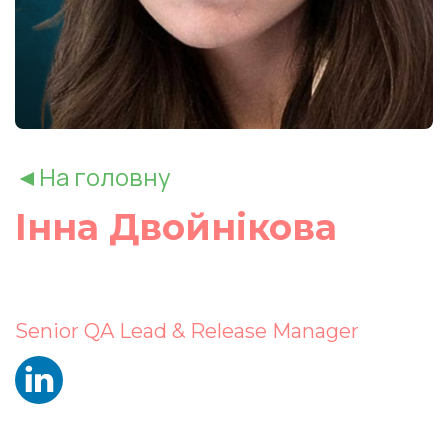
◄На головну
Інна Двойнікова
Senior QA Lead & Release Manager