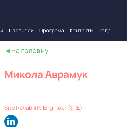
ти
Партнери
Програма
Контакти
Рада
◄На головну
Микола Аврамук
Site Reliability Engineer (SRE)