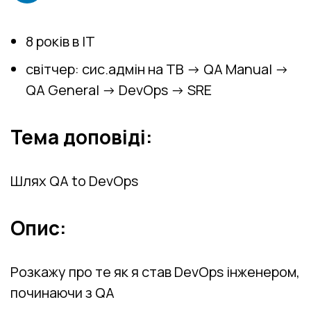
8 років в IT
світчер: сис.адмін на ТВ -> QA Manual ->
QA General -> DevOps -> SRE
Тема доповіді:
Шлях QA to DevOps
Опис:
Розкажу про те як я став DevOps інженером,
починаючи з QA