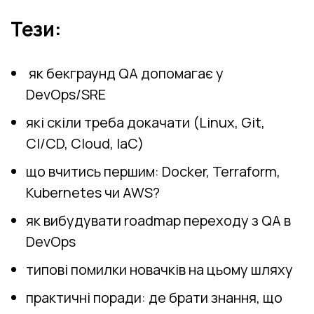
Тези:
як бекграунд QA допомагає у
DevOps/SRE
які скіли треба докачати (Linux, Git,
CI/CD, Cloud, IaC)
що вчитись першим: Docker, Terraform,
Kubernetes чи AWS?
як вибудувати roadmap переходу з QA в
DevOps
типові помилки новачків на цьому шляху
практичні поради: де брати знання, що