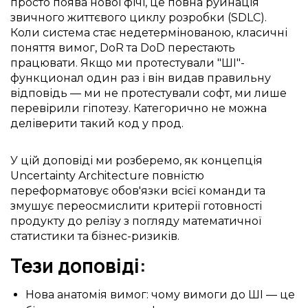
просто поява нової фічі, це повна руйнація
звичного життєвого циклу розробки (SDLC).
Коли система стає недетермінованою, класичні
поняття вимог, DoR та DoD перестають
працювати. Якщо ми протестували "ШІ"-
функционал один раз і він видав правильну
відповідь — ми не протестували софт, ми лише
перевірили гіпотезу. Категорично не можна
деліверити такий код у прод.
У цій доповіді ми розберемо, як концепція
Uncertainty Architecture повністю
переформатовує обов'язки всієї команди та
змушує переосмислити критерії готовності
продукту до релізу з погляду математичної
статистики та бізнес-ризиків.
Тези доповіді:
Нова анатомія вимог: чому вимоги до ШІ — це