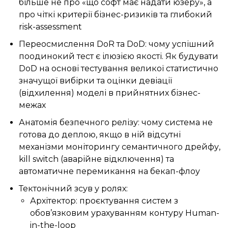
більше не про «що софт має надати юзеру», а
про чіткі критерії бізнес-ризиків та глибокий
risk-assessment
Переосмислення DoR та DoD: чому успішний
поодинокий тест є ілюзією якості. Як будувати
DoD на основі тестування великої статистично
значущої вибірки та оцінки девіації
(відхилення) моделі в прийнятних бізнес-
межах
Анатомія безпечного релізу: чому система не
готова до деплою, якщо в ній відсутні
механізми моніторингу семантичного дрейфу,
kill switch (аварійне відключення) та
автоматичне перемикання на бекап-флоу
Тектонічний зсув у ролях:
Архітектор: проєктування систем з
обов’язковим урахуванням контуру Human-
in-the-loop