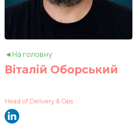
◄На головну
Віталій Оборський
Head of Delivery & Ops