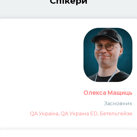
Спікери
Олекса Мащиць
Засновник
QA Україна, QA Україна ED, Бетельгейзе